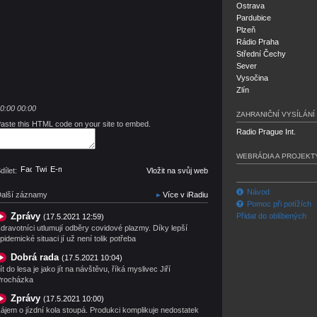
Ostrava
Pardubice
Plzeň
Rádio Praha
Střední Čechy
Sever
Vysočina
Zlín
0:00
00:00
ZAHRANIČNÍ VYSÍLÁNÍ
aste this HTML code on your site to embed.
Radio Prague Int.
WEBRÁDIA A PROJEKT
Facebook
Twitter
E-mail
dílet:
Vložit na svůj web
Návod
alší záznamy
Více v iRadiu
Pomoc při potížích
Zprávy
Přidat do oblíbených
(17.5.2021 12:59)
dravotníci utlumují odběry covidové plazmy. Díky lepší
pidemické situaci jí už není tolik potřeba
Dobrá rada
(17.5.2021 10:04)
ít do lesa je jako jít na návštěvu, říká myslivec Jiří
rocházka
Zprávy
(17.5.2021 10:00)
ájem o jízdní kola stoupá. Produkci komplikuje nedostatek