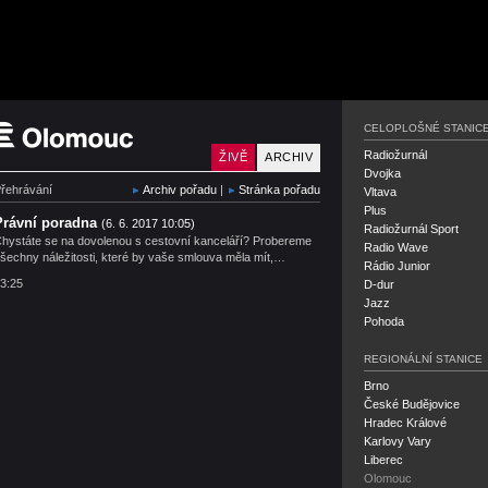
Český rozhlas Olomouc
CELOPLOŠNÉ STANIC
Radiožurnál
ŽIVĚ
ARCHIV
Dvojka
řehrávání
Archiv pořadu
|
Stránka pořadu
Vltava
Plus
Právní poradna
(6. 6. 2017 10:05)
Radiožurnál Sport
hystáte se na dovolenou s cestovní kanceláří? Probereme
Radio Wave
šechny náležitosti, které by vaše smlouva měla mít,…
Rádio Junior
3:25
D-dur
Jazz
Pohoda
REGIONÁLNÍ STANICE
Brno
České Budějovice
Hradec Králové
Karlovy Vary
Liberec
Olomouc