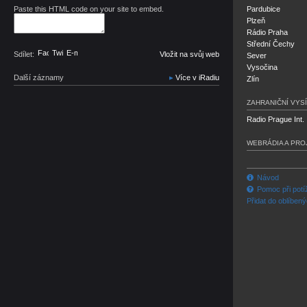
Paste this HTML code on your site to embed.
Pardubice
Plzeň
Rádio Praha
Střední Čechy
Facebook
Twitter
E-mail
Sdílet:
Vložit na svůj web
Sever
Vysočina
Další záznamy
Více v iRadiu
Zlín
ZAHRANIČNÍ VYSÍ
Radio Prague Int.
WEBRÁDIA A PRO
Návod
Pomoc při potí
Přidat do oblíben