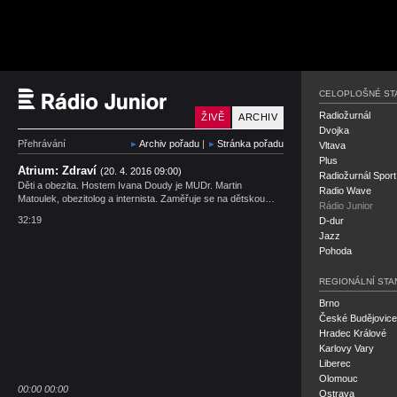
Rádio Junior
CELOPLOŠNÉ ST
Radiožurnál
ŽIVĚ
ARCHIV
Dvojka
Přehrávání
Archiv pořadu
|
Stránka pořadu
Vltava
Plus
Atrium: Zdraví
(20. 4. 2016 09:00)
Radiožurnál Sport
Děti a obezita. Hostem Ivana Doudy je MUDr. Martin
Radio Wave
Matoulek, obezitolog a internista. Zaměřuje se na dětskou…
Rádio Junior
32:19
D-dur
Jazz
Pohoda
REGIONÁLNÍ STA
Brno
České Budějovice
Hradec Králové
Karlovy Vary
Liberec
Olomouc
00:00
00:00
Ostrava