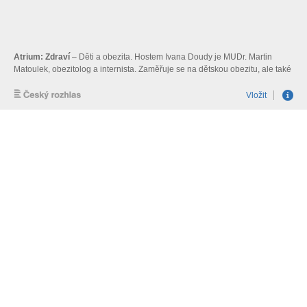
Atrium: Zdraví
– Děti a obezita. Hostem Ivana Doudy je MUDr. Martin
Matoulek, obezitolog a internista. Zaměřuje se na dětskou obezitu, ale také
na pohybové aktivity a jejich vliv na psychofyzický stav organismu.
Vložit