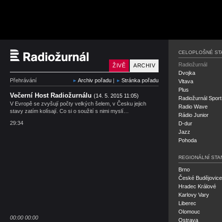
Český rozhlas Radiožu
CELOPLOŠNÉ ST
Radiožurnál
ŽIVĚ
ARCHIV
Dvojka
Přehrávání
Archiv pořadu
|
Stránka pořadu
Vltava
Plus
Večerní Host Radiožurnálu
(14. 5. 2015 11:05)
Radiožurnál Sport
V Evropě se zvyšují počty velkých šelem, v Česku jejich
Radio Wave
stavy zatím kolísají. Co si o soužití s nimi myslí…
Rádio Junior
29:34
D-dur
Jazz
Pohoda
REGIONÁLNÍ STA
Brno
České Budějovice
Hradec Králové
Karlovy Vary
Liberec
Olomouc
00:00
00:00
Ostrava