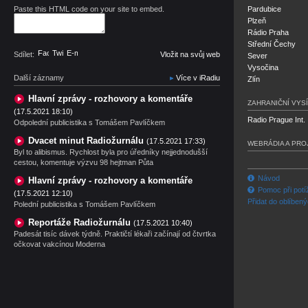
Paste this HTML code on your site to embed.
Pardubice
Plzeň
Rádio Praha
Střední Čechy
Facebook
Twitter
E-mail
Sdílet:
Vložit na svůj web
Sever
Vysočina
Další záznamy
Více v iRadiu
Zlín
Hlavní zprávy - rozhovory a komentáře
ZAHRANIČNÍ VYSÍ
(17.5.2021 18:10)
Radio Prague Int.
Odpolední publicistika s Tomášem Pavlíčkem
Dvacet minut Radiožurnálu
(17.5.2021 17:33)
WEBRÁDIA A PRO
Byl to alibismus. Rychlost byla pro úředníky nejjednodušší
cestou, komentuje výzvu 98 hejtman Půta
Návod
Hlavní zprávy - rozhovory a komentáře
Pomoc při potí
(17.5.2021 12:10)
Přidat do oblíben
Polední publicistika s Tomášem Pavlíčkem
Reportáže Radiožurnálu
(17.5.2021 10:40)
Padesát tisíc dávek týdně. Praktičtí lékaři začínají od čtvrtka
očkovat vakcínou Moderna