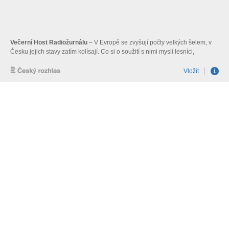
Večerní Host Radiožurnálu
– V Evropě se zvyšují počty velkých šelem, v
Česku jejich stavy zatím kolísají. Co si o soužití s nimi myslí lesníci,
chovatelé hospodářských zvířat nebo myslivci? Moderátorka Zuzana
Burešová se ptá dokumentaristy Jana Svatoše.
Vložit