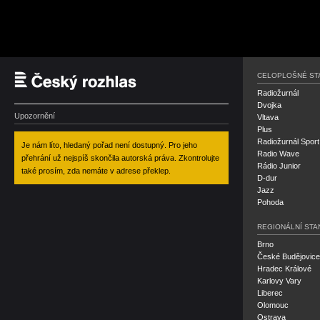
Český rozhlas
CELOPLOŠNÉ ST
Radiožurnál
Dvojka
Upozornění
Vltava
Plus
Radiožurnál Sport
Je nám líto, hledaný pořad není dostupný. Pro jeho
Radio Wave
přehrání už nejspíš skončila autorská práva. Zkontrolujte
Rádio Junior
také prosím, zda nemáte v adrese překlep.
D-dur
Jazz
Pohoda
REGIONÁLNÍ STA
Brno
České Budějovice
Hradec Králové
Karlovy Vary
Liberec
Olomouc
Ostrava