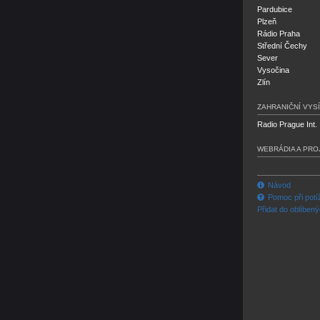
Pardubice
Plzeň
Rádio Praha
Střední Čechy
Sever
Vysočina
Zlín
ZAHRANIČNÍ VYSÍ
Radio Prague Int.
WEBRÁDIA A PRO
Návod
Pomoc při potí
Přidat do oblíben