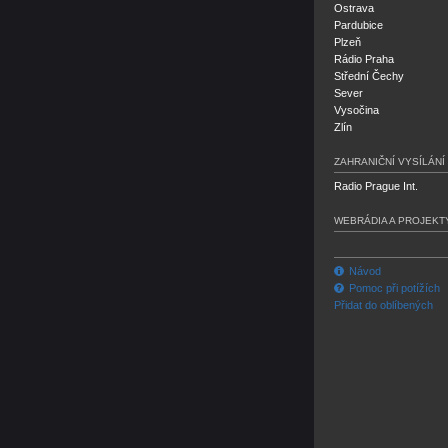
Ostrava
Pardubice
Plzeň
Rádio Praha
Střední Čechy
Sever
Vysočina
Zlín
ZAHRANIČNÍ VYSÍLÁNÍ
Radio Prague Int.
WEBRÁDIA A PROJEKT
Návod
Pomoc při potížích
Přidat do oblíbených