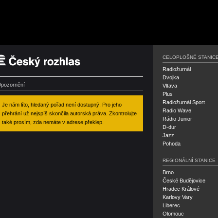
Český rozhlas
CELOPLOŠNÉ STANIC
Radiožurnál
Dvojka
pozornění
Vltava
Plus
Radiožurnál Sport
Je nám líto, hledaný pořad není dostupný. Pro jeho
Radio Wave
přehrání už nejspíš skončila autorská práva. Zkontrolujte
Rádio Junior
také prosím, zda nemáte v adrese překlep.
D-dur
Jazz
Pohoda
REGIONÁLNÍ STANICE
Brno
České Budějovice
Hradec Králové
Karlovy Vary
Liberec
Olomouc