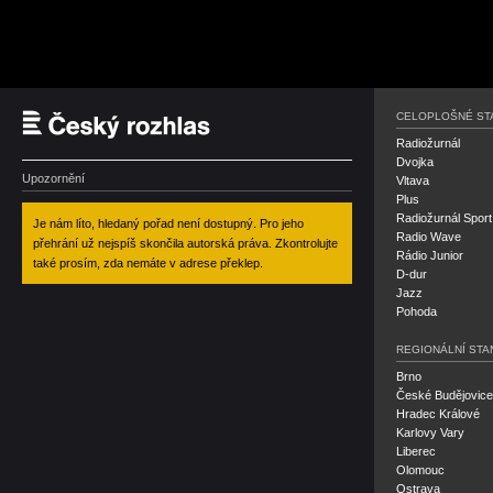
Český rozhlas
CELOPLOŠNÉ ST
Radiožurnál
Dvojka
Upozornění
Vltava
Plus
Radiožurnál Sport
Je nám líto, hledaný pořad není dostupný. Pro jeho
Radio Wave
přehrání už nejspíš skončila autorská práva. Zkontrolujte
Rádio Junior
také prosím, zda nemáte v adrese překlep.
D-dur
Jazz
Pohoda
REGIONÁLNÍ STA
Brno
České Budějovice
Hradec Králové
Karlovy Vary
Liberec
Olomouc
Ostrava