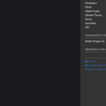
Pardubice
Plzeň
Rádio Praha
Střední Čechy
Sever
Vysočina
Zlín
ZAHRANIČNÍ VYSÍ
Radio Prague Int.
WEBRÁDIA A PRO
Návod
Pomoc při potí
Přidat do oblíben