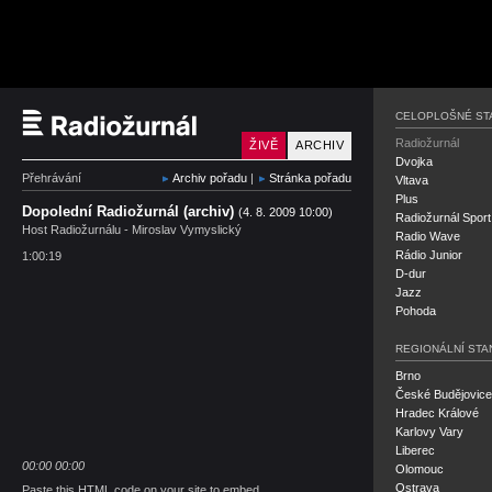
Český rozhlas Radiožu
CELOPLOŠNÉ ST
Radiožurnál
ŽIVĚ
ARCHIV
Dvojka
Přehrávání
Archiv pořadu
|
Stránka pořadu
Vltava
Plus
Dopolední Radiožurnál (archiv)
(4. 8. 2009 10:00)
Radiožurnál Sport
Host Radiožurnálu - Miroslav Vymyslický
Radio Wave
Rádio Junior
1:00:19
D-dur
Jazz
Pohoda
REGIONÁLNÍ STA
Brno
České Budějovice
Hradec Králové
Karlovy Vary
Liberec
00:00
00:00
Olomouc
Ostrava
Paste this HTML code on your site to embed.