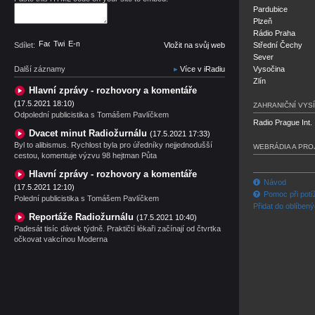
Pardubice
Plzeň
Rádio Praha
Facebook
Twitter
E-mail
Sdílet:
Vložit na svůj web
Střední Čechy
Sever
Další záznamy
Více v iRadiu
Vysočina
Zlín
Hlavní zprávy - rozhovory a komentáře
(17.5.2021 18:10)
ZAHRANIČNÍ VYSÍ
Odpolední publicistika s Tomášem Pavlíčkem
Radio Prague Int.
Dvacet minut Radiožurnálu
(17.5.2021 17:33)
Byl to alibismus. Rychlost byla pro úředníky nejjednodušší
WEBRÁDIA A PRO
cestou, komentuje výzvu 98 hejtman Půta
Hlavní zprávy - rozhovory a komentáře
Návod
(17.5.2021 12:10)
Pomoc při potí
Polední publicistika s Tomášem Pavlíčkem
Přidat do oblíben
Reportáže Radiožurnálu
(17.5.2021 10:40)
Padesát tisíc dávek týdně. Praktičtí lékaři začínají od čtvrtka
očkovat vakcínou Moderna