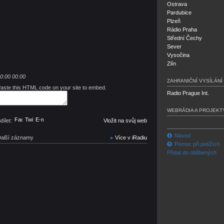
Ostrava
Pardubice
Plzeň
Rádio Praha
Střední Čechy
Sever
Vysočina
Zlín
0:00
00:00
ZAHRANIČNÍ VYSÍLÁNÍ
aste this HTML code on your site to embed.
Radio Prague Int.
WEBRÁDIA A PROJEKT
Facebook
Twitter
E-mail
dílet:
Vložit na svůj web
Návod
alší záznamy
Více v iRadiu
Pomoc při potížích
Přidat do oblíbených