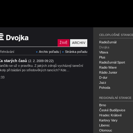
Český rozhlas Dvojka
CELOPLOŠNÉ STANIC
Radiožurnál
ŽIVĚ
ARCHIV
Dvojka
řehrávání
Archiv pořadu
|
Stránka pořadu
Vltava
Plus
Za starých časů
(2. 2. 2009 09:22)
Radiožurnál Sport
ančilo se už v pravěku. Z jakých zdrojů vycházejí taneční
Radio Wave
koly při bádání po středověkých tancích? Kde…
Rádio Junior
:33
D-dur
Jazz
Pohoda
REGIONÁLNÍ STANICE
Brno
České Budějovice
Hradec Králové
Karlovy Vary
Liberec
Olomouc