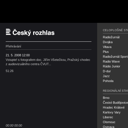
Český rozhlas
CELOPLOŠNÉ ST
Radiožurnál
Dvojka
Přehrávání
Vltava
Plus
21. 5. 2008 12:00
Radiožurnál Sport
Vstupte! s fotografem doc. Jiřím Všetečkou, Pražský chodec
Radio Wave
z audiovizuálního centra ČVUT...
Rádio Junior
51:26
D-dur
Jazz
Pohoda
REGIONÁLNÍ STA
Brno
České Budějovice
Hradec Králové
Karlovy Vary
Liberec
Olomouc
00:00
00:00
Ostrava