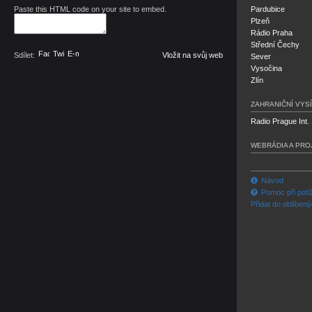
Paste this HTML code on your site to embed.
Pardubice
Plzeň
Rádio Praha
Střední Čechy
Facebook
Twitter
E-mail
Sdílet:
Vložit na svůj web
Sever
Vysočina
Zlín
ZAHRANIČNÍ VYSÍ
Radio Prague Int.
WEBRÁDIA A PRO
Návod
Pomoc při potí
Přidat do oblíben