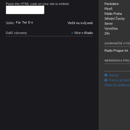
Paste this HTML code on your site to embed.
Pardubice
Plzeň
Rádio Praha
Střední Čechy
Facebook
Twitter
E-mail
Sdílet:
Vložit na svůj web
Sever
Vysočina
Další záznamy
Více v iRadiu
Zlín
ZAHRANIČNÍ VYSÍ
Radio Prague Int.
WEBRÁDIA A PRO
Návod
Pomoc při potí
Přidat do oblíben