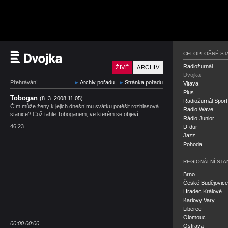
Český rozhlas Dvojka
CELOPLOŠNÉ ST
Radiožurnál
ŽIVĚ
ARCHIV
Dvojka
Přehrávání
Archiv pořadu
|
Stránka pořadu
Vltava
Plus
Tobogan
(8. 3. 2008 11:05)
Radiožurnál Sport
Čím může ženy k jejich dnešnímu svátku potěšit rozhlasová
Radio Wave
stanice? Což tahle Toboganem, ve kterém se objeví…
Rádio Junior
46:23
D-dur
Jazz
Pohoda
REGIONÁLNÍ STA
Brno
České Budějovice
Hradec Králové
Karlovy Vary
Liberec
Olomouc
00:00
00:00
Ostrava