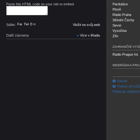
Paste this HTML code on your site to embed.
Pardubice
Plzeň
Rádio Praha
Střední Čechy
Facebook
Twitter
E-mail
Sdílet:
Vložit na svůj web
Sever
Vysočina
Další záznamy
Více v iRadiu
Zlín
ZAHRANIČNÍ VYSÍ
Radio Prague Int.
WEBRÁDIA A PRO
Návod
Pomoc při potí
Přidat do oblíben