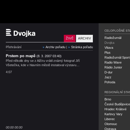
Český rozhlas Dvojka
CELOPLOŠNÉ ST
Radiožurnál
ŽIVĚ
ARCHIV
Dvojka
Přehrávání
Archiv pořadu
|
Stránka pořadu
Vltava
Plus
Prstem po mapě
(8. 3. 2007 03:40)
Radiožurnál Sport
Před několik dny se z Alžíru vrátil známý fotograf Jiří
Radio Wave
Všetečka, kde v hlavním městě instaloval výstavu…
Rádio Junior
4:07
D-dur
Jazz
Pohoda
REGIONÁLNÍ STA
Brno
České Budějovice
Hradec Králové
Karlovy Vary
Liberec
Olomouc
00:00
00:00
Ostrava