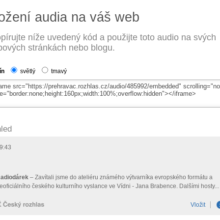
ožení audia na váš web
pírujte níže uvedený kód a použijte toto audio na svých
ových stránkách nebo blogu.
ín
světlý
tmavý
led