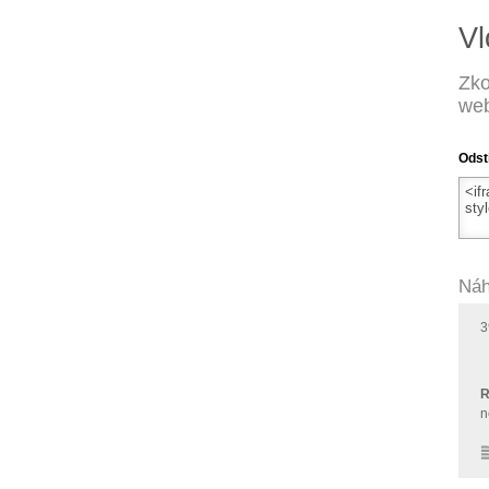
Vl
Zko
web
Odst
Náh