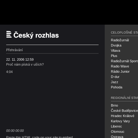
Český rozhlas
CELOPLOŠNÉ ST
Radiožurnál
Dvojka
Přehrávání
Vltava
Plus
22. 11. 2006 12:59
Radiožurnál Sport
Proč nám píská v uších?
Radio Wave
Rádio Junior
4:04
D-dur
Jazz
Pohoda
REGIONÁLNÍ STA
Brno
České Budějovice
Hradec Králové
Karlovy Vary
Liberec
00:00
00:00
Olomouc
Ostrava
Paste this HTML code on your site to embed.