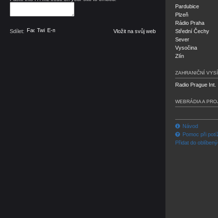
Pardubice
Plzeň
Rádio Praha
Facebook
Twitter
E-mail
Sdílet:
Vložit na svůj web
Střední Čechy
Sever
Vysočina
Zlín
ZAHRANIČNÍ VYSÍ
Radio Prague Int.
WEBRÁDIA A PRO
Návod
Pomoc při potí
Přidat do oblíben