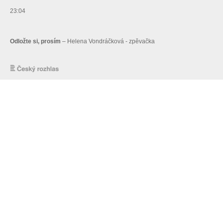
23:04
Odložte si, prosím
– Helena Vondráčková - zpěvačka