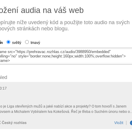
ožení audia na váš web
pírujte níže uvedený kód a použijte toto audio na svých
ových stránkách nebo blogu.
ín
světlý
tmavý
led