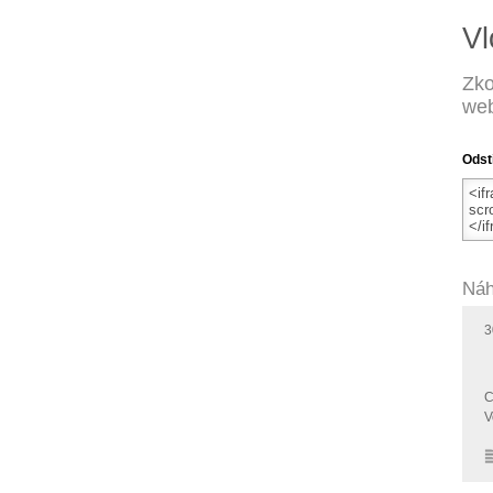
Vl
Zko
web
Odst
Náh