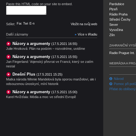
Paste this HTML code on your site to embed.
Pardubice
Plzeň
Rádio Praha
Střední Čechy
Facebook
Twitter
E-mail
Sdílet:
Vložit na svůj web
Sever
Vysočina
Další záznamy
Více v iRadiu
Zlín
Názory a argumenty
(17.5.2021 16:55)
ZAHRANIČNÍ VYSÍ
Julie Hrstková: Plán na podzim – rozvolníme, uvidíme
Radio Prague Int.
Názory a argumenty
(17.5.2021 15:55)
Jan Fingerland: Vojenský převrat ve Francii, který se zatím
WEBRÁDIA A PRO
nestal
Dnešní Plus
(17.5.2021 15:25)
Návod
Matka národa Winnie Mandelová byla oporou manželovi, ale i
odsouzenou únoskyní, míní historik
Pomoc při potí
Přidat do oblíben
Názory a argumenty
(17.5.2021 15:00)
Karel Hvížďala: Média a moc ve střední Evropě