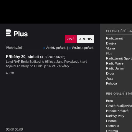
Český rozhlas Plus
CELOPLOŠNÉ ST
Radiožurnál
ŽIVĚ
ARCHIV
Dvojka
Přehrávání
Archiv pořadu
|
Stránka pořadu
Vltava
Plus
Příběhy 20. století
(4. 3. 2018 06:15)
Radiožurnál Sport
Letci RAF Emilu Bočkovi je 95 let a Janu Povajkovi, který
Radio Wave
bojoval za války na Dukle, je 96 let. Za války…
Rádio Junior
49:38
D-dur
Jazz
Pohoda
REGIONÁLNÍ STA
Brno
České Budějovice
Hradec Králové
Karlovy Vary
Liberec
Olomouc
00:00
00:00
Ostrava