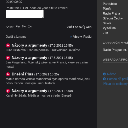
00:00
00:00
Pardubice
Paste this HTML code on your site to embed.
Plzeň
Rádio Praha
Střední Čechy
Sever
Facebook
Twitter
E-mail
Sdílet:
Vložit na svůj web
Vysočina
Zlín
Další záznamy
Více v iRadiu
ZAHRANIČNÍ VYSÍ
Názory a argumenty
(17.5.2021 16:55)
Radio Prague Int.
Julie Hrstková: Plán na podzim – rozvolníme, uvidíme
Názory a argumenty
(17.5.2021 15:55)
WEBRÁDIA A PRO
Jan Fingerland: Vojenský převrat ve Francii, který se zatím
nestal
Dnešní Plus
Návod
(17.5.2021 15:25)
Matka národa Winnie Mandelová byla oporou manželovi, ale i
Pomoc při potí
odsouzenou únoskyní, míní historik
Přidat do oblíben
Názory a argumenty
(17.5.2021 15:00)
Karel Hvížďala: Média a moc ve střední Evropě