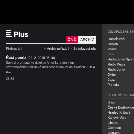
Český rozhlas Plus
CELOPLOŠNÉ ST
Radiožurnál
ŽIVĚ
ARCHIV
Dvojka
Přehrávání
Archiv pořadu
|
Stránka pořadu
Vltava
Plus
Řečí peněz
(24. 2. 2018 03:10)
Radiožurnál Sport
Sám si pro maturitu dojel do Ameriky a českým
Radio Wave
středokolákům teď dává možnost studovat na školách v USA
Rádio Junior
a…
D-dur
26:33
Jazz
Pohoda
REGIONÁLNÍ STA
Brno
České Budějovice
Hradec Králové
Karlovy Vary
Liberec
Olomouc
Ostrava