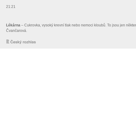
21:21
Lékárna
– Cukrovka, vysoký krevní tlak nebo nemoci kloubů. To jsou jen někter
Čvančarová.