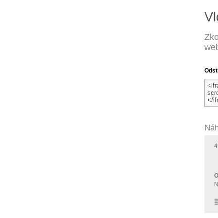
Vl
Zko
web
Odst
Náh