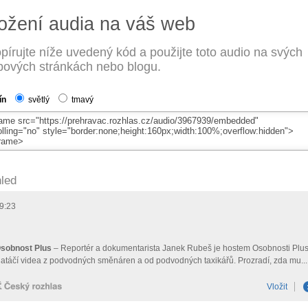
ožení audia na váš web
pírujte níže uvedený kód a použijte toto audio na svých
ových stránkách nebo blogu.
ín
světlý
tmavý
led