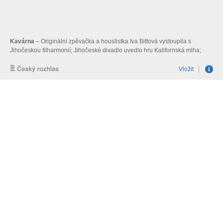
Kavárna
– Originální zpěvačka a houslistka Iva Bittová vystoupila s
Jihočeskou filharmonií; Jihočeské divadlo uvedlo hru Kalifornská mlha;
recenze knihy Jakub Vandrovec: Záhada Kuby Rozparovače
Vložit