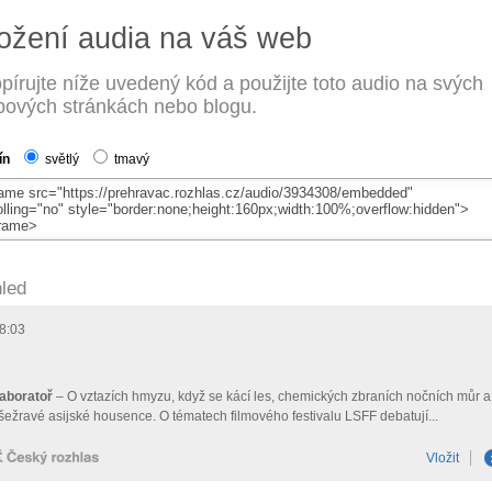
ožení audia na váš web
pírujte níže uvedený kód a použijte toto audio na svých
ových stránkách nebo blogu.
ín
světlý
tmavý
led