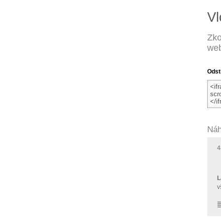
Vl
Zko
web
Odst
Náh