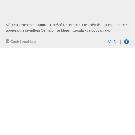
Větrník - Host ve studiu
– Dnešním hostem bude zpěvačka, kterou máme
spojenou s divadlem Semafor, ve kterém začala vystupovat jako
osmnáctiletá. Zpěvačka, která nám zpívá už od konce 60. let a které nikdo
neřekne jinak než Miluška Voborníková. Moderuje Richard Pachman.
Vložit