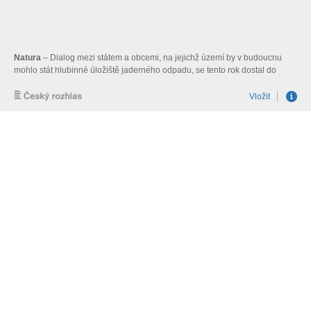
Natura
– Dialog mezi státem a obcemi, na jejichž území by v budoucnu
mohlo stát hlubinné úložiště jaderného odpadu, se tento rok dostal do
slepé uličky. Jak moc může být vyhořelé jaderné palivo pro obce
nebezpečné? Připravil Dalibor Zíta.
Vložit