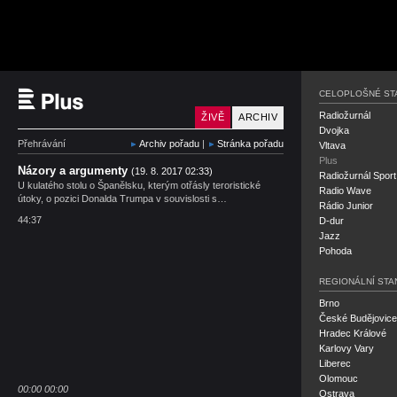
Český rozhlas Plus
CELOPLOŠNÉ ST
Radiožurnál
ŽIVĚ
ARCHIV
Dvojka
Přehrávání
Archiv pořadu
|
Stránka pořadu
Vltava
Plus
Názory a argumenty
(19. 8. 2017 02:33)
Radiožurnál Sport
U kulatého stolu o Španělsku, kterým otřásly teroristické
Radio Wave
útoky, o pozici Donalda Trumpa v souvislosti s…
Rádio Junior
44:37
D-dur
Jazz
Pohoda
REGIONÁLNÍ STA
Brno
České Budějovice
Hradec Králové
Karlovy Vary
Liberec
Olomouc
00:00
00:00
Ostrava