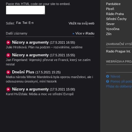
Paste this HTML code on your site to embed.
Pardubice
Plzeň
Rádio Praha
Střední Čechy
Facebook
Twitter
E-mail
Sdílet:
Vložit na svůj web
Sever
Vysočina
Další záznamy
Více v iRadiu
Zlín
Názory a argumenty
(17.5.2021 16:55)
ZAHRANIČNÍ VYSÍ
Julie Hrstková: Plán na podzim – rozvolníme, uvidíme
Radio Prague Int.
Názory a argumenty
(17.5.2021 15:55)
Jan Fingerland: Vojenský převrat ve Francii, který se zatím
WEBRÁDIA A PRO
nestal
Dnešní Plus
(17.5.2021 15:25)
Návod
Matka národa Winnie Mandelová byla oporou manželovi, ale i
odsouzenou únoskyní, míní historik
Pomoc při potí
Přidat do oblíben
Názory a argumenty
(17.5.2021 15:00)
Karel Hvížďala: Média a moc ve střední Evropě