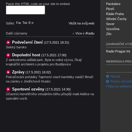
Paste this HTML code on your site to embed.
Pardubice
Plzeň
Rádio Praha
Střední Čechy
Facebook
Twitter
E-mail
Sdílet:
Vložit na svůj web
Sever
Vysočina
Další záznamy
Více v iRadiu
Zlín
Podvečerní čtení
(17.5.2021 18:31)
ZAHRANIČNÍ VYSÍ
Selský baroko
Radio Prague Int.
Dopolední host
(17.5.2021 17:00)
Z tankodromu udělali park. Byla to velká výzva, říkají
WEBRÁDIA A PRO
krajinářští architekti o projektu pro Budějovice
Zprávy
(17.5.2021 16:02)
Návod
Pokračování pohádky Tajemství staré bambitky natáčí filmaři
na zámku v Jindřichově Hradci
Pomoc při potí
Přidat do oblíben
Sportovní ozvěny
(17.5.2021 14:30)
Účastníci benefičního virtuálního běhu přispějí malé Adélce na
speciální vozík