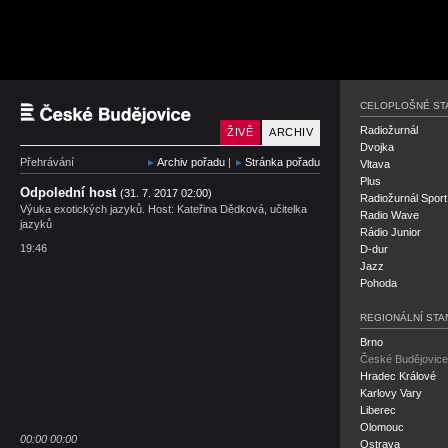
Český rozhlas České B
CELOPLOŠNÉ ST
Radiožurnál
ŽIVĚ
ARCHIV
Dvojka
Přehrávání
Archiv pořadu
|
Stránka pořadu
Vltava
Plus
Odpolední host
(31. 7. 2017 02:00)
Radiožurnál Sport
Výuka exotických jazyků. Host: Kateřina Dědková, učitelka
Radio Wave
jazyků
Rádio Junior
19:46
D-dur
Jazz
Pohoda
REGIONÁLNÍ STA
Brno
České Budějovice
Hradec Králové
Karlovy Vary
Liberec
Olomouc
00:00
00:00
Ostrava