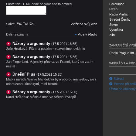
Paste this HTML code on your site to embed.
Pardubice
Plzeň
Rádio Praha
Střední Čechy
Facebook
Twitter
E-mail
Sdílet:
Vložit na svůj web
Sever
Vysočina
Další záznamy
Více v iRadiu
Zlín
Názory a argumenty
(17.5.2021 16:55)
ZAHRANIČNÍ VYSÍ
Julie Hrstková: Plán na podzim – rozvolníme, uvidíme
Radio Prague Int.
Názory a argumenty
(17.5.2021 15:55)
Jan Fingerland: Vojenský převrat ve Francii, který se zatím
WEBRÁDIA A PRO
nestal
Dnešní Plus
(17.5.2021 15:25)
Návod
Matka národa Winnie Mandelová byla oporou manželovi, ale i
odsouzenou únoskyní, míní historik
Pomoc při potí
Přidat do oblíben
Názory a argumenty
(17.5.2021 15:00)
Karel Hvížďala: Média a moc ve střední Evropě