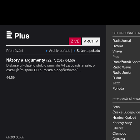
Český rozhlas Plus
CELOPLOŠNÉ ST
Radiožurnál
ŽIVĚ
ARCHIV
Dvojka
Přehrávání
Archiv pořadu
|
Stránka pořadu
Vltava
Plus
Názory a argumenty
(22. 7. 2017 04:50)
Radiožurnál Sport
Diskuse u kulatého stolu o summitu V4 za účasti Izraele, o
Radio Wave
eskalujícím sporu EU a Polska a o vyšetřování…
Rádio Junior
44:59
D-dur
Jazz
Pohoda
REGIONÁLNÍ STA
Brno
České Budějovice
Hradec Králové
Karlovy Vary
Liberec
Olomouc
00:00
00:00
Ostrava