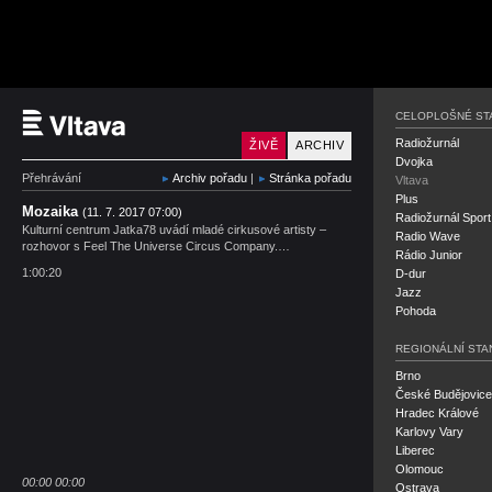
Český rozhlas Vltava
CELOPLOŠNÉ ST
Radiožurnál
ŽIVĚ
ARCHIV
Dvojka
Přehrávání
Archiv pořadu
|
Stránka pořadu
Vltava
Plus
Mozaika
(11. 7. 2017 07:00)
Radiožurnál Sport
Kulturní centrum Jatka78 uvádí mladé cirkusové artisty –
Radio Wave
rozhovor s Feel The Universe Circus Company.…
Rádio Junior
1:00:20
D-dur
Jazz
Pohoda
REGIONÁLNÍ STA
Brno
České Budějovice
Hradec Králové
Karlovy Vary
Liberec
Olomouc
00:00
00:00
Ostrava