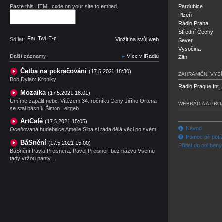
Paste this HTML code on your site to embed.
Pardubice
Plzeň
Rádio Praha
Střední Čechy
Facebook
Twitter
E-mail
Sdílet:
Vložit na svůj web
Sever
Vysočina
Další záznamy
Více v iRadiu
Zlín
Četba na pokračování
(17.5.2021 18:30)
ZAHRANIČNÍ VYSÍ
Bob Dylan: Kroniky
Radio Prague Int.
Mozaika
(17.5.2021 18:01)
Umíme zapálit nebe. Vítězem 34. ročníku Ceny Jiřího Ortena
WEBRÁDIA A PRO
se stal básník Šimon Leitgeb
ArtCafé
(17.5.2021 15:05)
Návod
Oceňovaná hudebnice Amelie Siba si ráda dělá věci po svém
Pomoc při potí
BáSnění
(17.5.2021 15:00)
Přidat do oblíben
BáSnění Pavla Preisnera. Pavel Preisner: bez názvu Všemu
tady vržou panty…