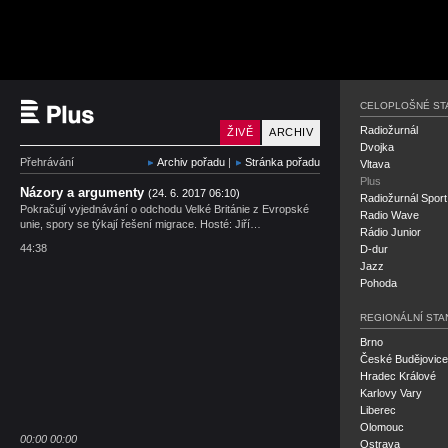
Český rozhlas Plus
CELOPLOŠNÉ ST
Radiožurnál
ŽIVĚ
ARCHIV
Dvojka
Přehrávání
Archiv pořadu
|
Stránka pořadu
Vltava
Plus
Názory a argumenty
(24. 6. 2017 06:10)
Radiožurnál Sport
Pokračují vyjednávání o odchodu Velké Británie z Evropské
Radio Wave
unie, spory se týkají řešení migrace. Hosté: Jiří…
Rádio Junior
44:38
D-dur
Jazz
Pohoda
REGIONÁLNÍ STA
Brno
České Budějovice
Hradec Králové
Karlovy Vary
Liberec
Olomouc
00:00
00:00
Ostrava