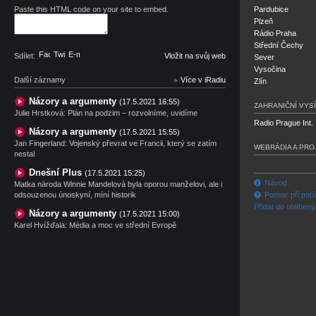
Paste this HTML code on your site to embed.
Pardubice
Plzeň
Rádio Praha
Střední Čechy
Facebook
Twitter
E-mail
Sdílet:
Vložit na svůj web
Sever
Vysočina
Další záznamy
Více v iRadiu
Zlín
Názory a argumenty
(17.5.2021 16:55)
ZAHRANIČNÍ VYSÍ
Julie Hrstková: Plán na podzim – rozvolníme, uvidíme
Radio Prague Int.
Názory a argumenty
(17.5.2021 15:55)
Jan Fingerland: Vojenský převrat ve Francii, který se zatím
WEBRÁDIA A PRO
nestal
Dnešní Plus
(17.5.2021 15:25)
Návod
Matka národa Winnie Mandelová byla oporou manželovi, ale i
odsouzenou únoskyní, míní historik
Pomoc při potí
Přidat do oblíben
Názory a argumenty
(17.5.2021 15:00)
Karel Hvížďala: Média a moc ve střední Evropě