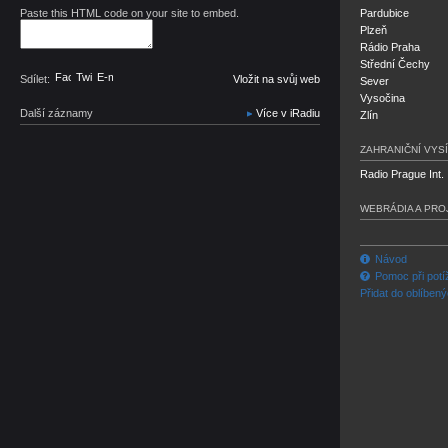
Paste this HTML code on your site to embed.
Pardubice
Plzeň
Rádio Praha
Střední Čechy
Facebook
Twitter
E-mail
Sdílet:
Vložit na svůj web
Sever
Vysočina
Další záznamy
Více v iRadiu
Zlín
ZAHRANIČNÍ VYSÍ
Radio Prague Int.
WEBRÁDIA A PRO
Návod
Pomoc při potí
Přidat do oblíben