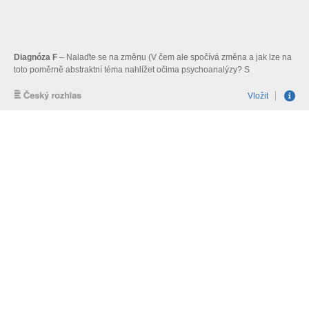
Diagnóza F
– Nalaďte se na změnu (V čem ale spočívá změna a jak lze na
toto poměrně abstraktní téma nahlížet očima psychoanalýzy? S
psychoanalytikem Jiřím Jakubů hovořila Adéla Paulík Lichková)
Vložit