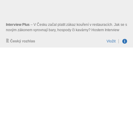
Interview Plus
– V Česku začal platit zákaz kouření v restauracích. Jak se s
novým zákonem vyrovnají bary, hospody či kavárny? Hostem Interview
Plus je kavárník a spolumajitel populární Mlýnské kavárny v Praze Martin
Kotas. Moderuje Jan Bumba.
Vložit