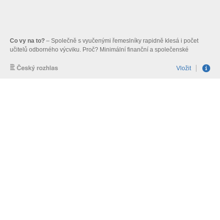
Co vy na to?
– Společně s vyučenými řemeslníky rapidně klesá i počet
učitelů odborného výcviku. Proč? Minimální finanční a společenské
ohodnocení. Hrozí ohrožení výuky odborných předmětů a odborného
výcviku na školách?
Vložit