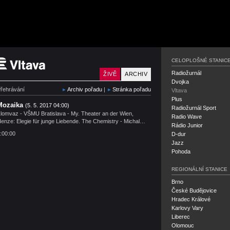
Český rozhlas Vltava
CELOPLOŠNÉ STANIC
Radiožurnál
ŽIVĚ
ARCHIV
Dvojka
řehrávání
Archiv pořadu
|
Stránka pořadu
Vltava
Plus
Mozaika
(5. 5. 2017 04:00)
Radiožurnál Sport
lomvaz - VŠMU Bratislava - My. Theater an der Wien,
Radio Wave
enze: Elegie für junge Liebende. The Chemistry - Michal…
Rádio Junior
:00:00
D-dur
Jazz
Pohoda
REGIONÁLNÍ STANICE
Brno
České Budějovice
Hradec Králové
Karlovy Vary
Liberec
Olomouc