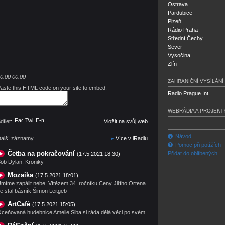
Ostrava
Pardubice
Plzeň
Rádio Praha
Střední Čechy
Sever
Vysočina
Zlín
0:00
00:00
ZAHRANIČNÍ VYSÍLÁNÍ
aste this HTML code on your site to embed.
Radio Prague Int.
WEBRÁDIA A PROJEKT
Facebook
Twitter
E-mail
dílet:
Vložit na svůj web
Návod
alší záznamy
Více v iRadiu
Pomoc při potížích
Četba na pokračování
Přidat do oblíbených
(17.5.2021 18:30)
ob Dylan: Kroniky
Mozaika
(17.5.2021 18:01)
míme zapálit nebe. Vítězem 34. ročníku Ceny Jiřího Ortena
e stal básník Šimon Leitgeb
ArtCafé
(17.5.2021 15:05)
ceňovaná hudebnice Amelie Siba si ráda dělá věci po svém