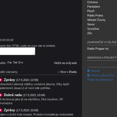
Ostrava
Pardubice
Plzeň
Rádio Praha
Střední Čechy
Sever
Vysočina
Zlín
0:00
00:00
ZAHRANIČNÍ VYSÍLÁNÍ
aste this HTML code on your site to embed.
Radio Prague Int.
WEBRÁDIA A PROJEKT
Facebook
Twitter
E-mail
dílet:
Vložit na svůj web
Návod
alší záznamy
Více v iRadiu
Pomoc při potížích
Zprávy
Přidat do oblíbených
(17.5.2021 12:59)
dravotníci utlumují odběry covidové plazmy. Díky lepší
pidemické situaci jí už není tolik potřeba
Dobrá rada
(17.5.2021 10:04)
ít do lesa je jako jít na návštěvu, říká myslivec Jiří
rocházka
Zprávy
(17.5.2021 10:00)
ájem o jízdní kola stoupá. Produkci komplikuje nedostatek