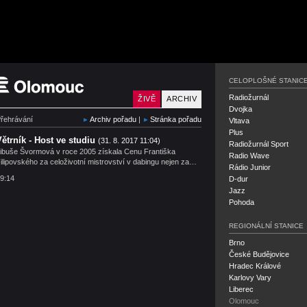
Český rozhlas Olomouc
CELOPLOŠNÉ STANIC
Radiožurnál
ŽIVĚ
ARCHIV
Dvojka
řehrávání
Archiv pořadu
|
Stránka pořadu
Vltava
Plus
Větrník - Host ve studiu
(31. 8. 2017 11:04)
Radiožurnál Sport
ibuše Švormová v roce 2005 získala Cenu Františka
Radio Wave
ilipovského za celoživotní mistrovství v dabingu nejen za…
Rádio Junior
9:14
D-dur
Jazz
Pohoda
REGIONÁLNÍ STANICE
Brno
České Budějovice
Hradec Králové
Karlovy Vary
Liberec
Olomouc