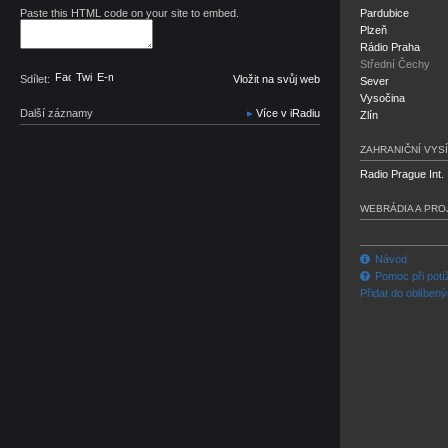
Paste this HTML code on your site to embed.
Pardubice
Plzeň
Rádio Praha
Střední Čechy
Facebook
Twitter
E-mail
Sdílet:
Vložit na svůj web
Sever
Vysočina
Další záznamy
Více v iRadiu
Zlín
ZAHRANIČNÍ VYSÍ
Radio Prague Int.
WEBRÁDIA A PRO
Návod
Pomoc při potí
Přidat do oblíben