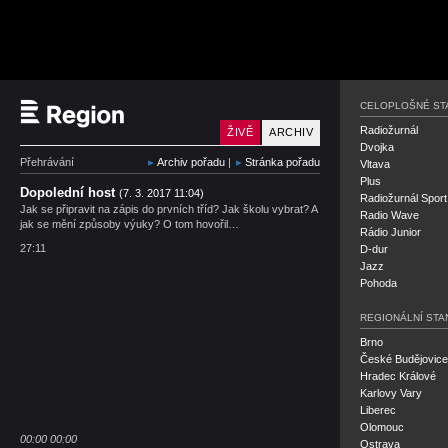
Český rozhlas Střední
CELOPLOŠNÉ ST
Radiožurnál
ŽIVĚ
ARCHIV
Dvojka
Přehrávání
Archiv pořadu
|
Stránka pořadu
Vltava
Plus
Dopolední host
(7. 3. 2017 11:04)
Radiožurnál Sport
Jak se připravit na zápis do prvních tříd? Jak školu vybrat? A
Radio Wave
jak se mění způsoby výuky? O tom hovořil…
Rádio Junior
27:11
D-dur
Jazz
Pohoda
REGIONÁLNÍ STA
Brno
České Budějovice
Hradec Králové
Karlovy Vary
Liberec
Olomouc
00:00
00:00
Ostrava