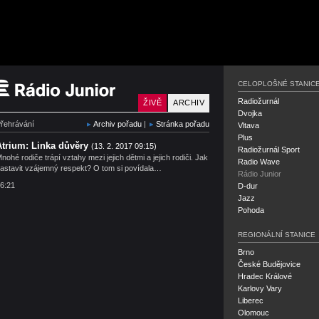
Rádio Junior
CELOPLOŠNÉ STANIC
Radiožurnál
ŽIVĚ
ARCHIV
Dvojka
řehrávání
Archiv pořadu
|
Stránka pořadu
Vltava
Plus
Atrium: Linka důvěry
(13. 2. 2017 09:15)
Radiožurnál Sport
nohé rodiče trápí vztahy mezi jejich dětmi a jejich rodiči. Jak
Radio Wave
astavit vzájemný respekt? O tom si povídala…
Rádio Junior
6:21
D-dur
Jazz
Pohoda
REGIONÁLNÍ STANICE
Brno
České Budějovice
Hradec Králové
Karlovy Vary
Liberec
Olomouc