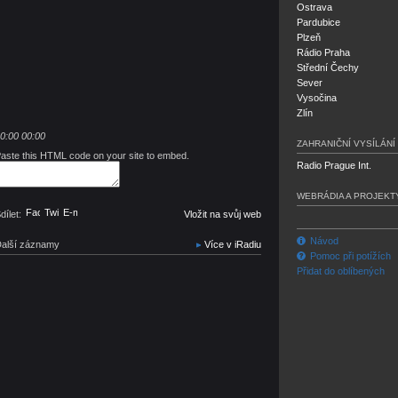
Ostrava
Pardubice
Plzeň
Rádio Praha
Střední Čechy
Sever
Vysočina
Zlín
0:00
00:00
ZAHRANIČNÍ VYSÍLÁNÍ
aste this HTML code on your site to embed.
Radio Prague Int.
WEBRÁDIA A PROJEKT
Facebook
Twitter
E-mail
dílet:
Vložit na svůj web
Návod
alší záznamy
Více v iRadiu
Pomoc při potížích
Přidat do oblíbených