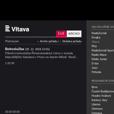
Český rozhlas Vltava
CELOPLOŠNÉ ST
Radiožurnál
ŽIVĚ
ARCHIV
Dvojka
Přehrávání
Archiv pořadu
|
Stránka pořadu
Vltava
Plus
Bohoslužba
(25. 12. 2016 12:01)
Radiožurnál Sport
Půlnoční bohoslužba Římskokatolické církve z kostela
Radio Wave
Nejsvětějšího Salvátora v Praze na Starém Městě. Slouží…
Rádio Junior
1:20:36
D-dur
Jazz
Pohoda
REGIONÁLNÍ STA
Brno
České Budějovice
Hradec Králové
Karlovy Vary
Liberec
Olomouc
00:00
00:00
Ostrava