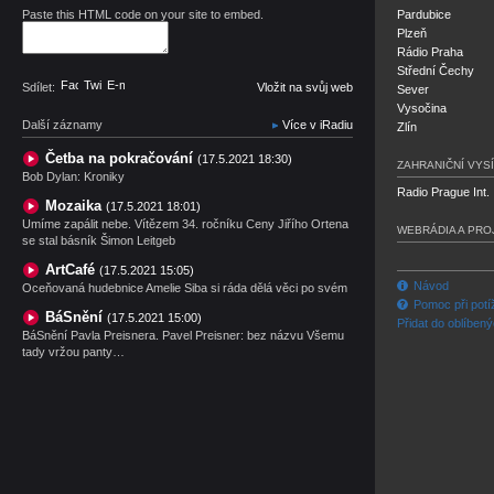
Paste this HTML code on your site to embed.
Pardubice
Plzeň
Rádio Praha
Střední Čechy
Facebook
Twitter
E-mail
Sdílet:
Vložit na svůj web
Sever
Vysočina
Další záznamy
Více v iRadiu
Zlín
Četba na pokračování
(17.5.2021 18:30)
ZAHRANIČNÍ VYSÍ
Bob Dylan: Kroniky
Radio Prague Int.
Mozaika
(17.5.2021 18:01)
Umíme zapálit nebe. Vítězem 34. ročníku Ceny Jiřího Ortena
WEBRÁDIA A PRO
se stal básník Šimon Leitgeb
ArtCafé
(17.5.2021 15:05)
Návod
Oceňovaná hudebnice Amelie Siba si ráda dělá věci po svém
Pomoc při potí
BáSnění
(17.5.2021 15:00)
Přidat do oblíben
BáSnění Pavla Preisnera. Pavel Preisner: bez názvu Všemu
tady vržou panty…