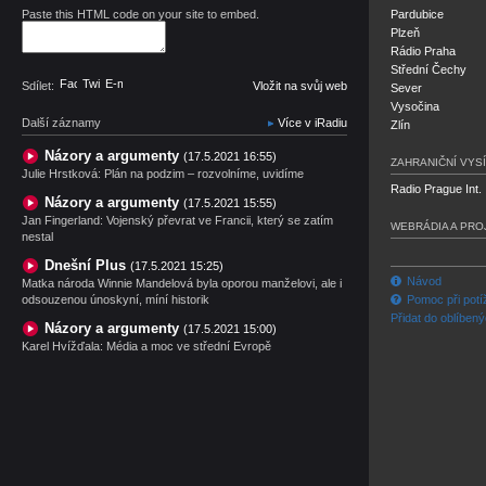
Paste this HTML code on your site to embed.
Pardubice
Plzeň
Rádio Praha
Střední Čechy
Facebook
Twitter
E-mail
Sdílet:
Vložit na svůj web
Sever
Vysočina
Další záznamy
Více v iRadiu
Zlín
Názory a argumenty
(17.5.2021 16:55)
ZAHRANIČNÍ VYSÍ
Julie Hrstková: Plán na podzim – rozvolníme, uvidíme
Radio Prague Int.
Názory a argumenty
(17.5.2021 15:55)
Jan Fingerland: Vojenský převrat ve Francii, který se zatím
WEBRÁDIA A PRO
nestal
Dnešní Plus
(17.5.2021 15:25)
Návod
Matka národa Winnie Mandelová byla oporou manželovi, ale i
odsouzenou únoskyní, míní historik
Pomoc při potí
Přidat do oblíben
Názory a argumenty
(17.5.2021 15:00)
Karel Hvížďala: Média a moc ve střední Evropě