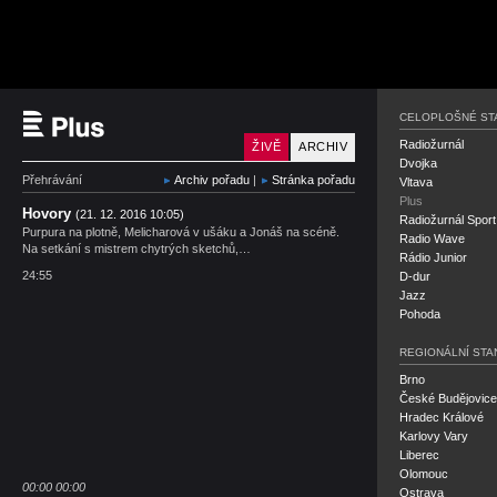
Český rozhlas Plus
CELOPLOŠNÉ ST
Radiožurnál
ŽIVĚ
ARCHIV
Dvojka
Přehrávání
Archiv pořadu
|
Stránka pořadu
Vltava
Plus
Hovory
(21. 12. 2016 10:05)
Radiožurnál Sport
Purpura na plotně, Melicharová v ušáku a Jonáš na scéně.
Radio Wave
Na setkání s mistrem chytrých sketchů,…
Rádio Junior
24:55
D-dur
Jazz
Pohoda
REGIONÁLNÍ STA
Brno
České Budějovice
Hradec Králové
Karlovy Vary
Liberec
Olomouc
00:00
00:00
Ostrava