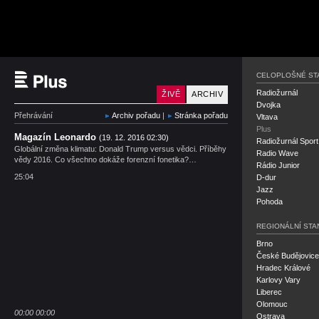
Český rozhlas Plus
CELOPLOŠNÉ ST
Radiožurnál
ŽIVĚ
ARCHIV
Dvojka
Přehrávání
Archiv pořadu
|
Stránka pořadu
Vltava
Plus
Magazín Leonardo
(19. 12. 2016 02:30)
Radiožurnál Sport
Globální změna klimatu: Donald Trump versus vědci. Příběhy
Radio Wave
vědy 2016. Co všechno dokáže forenzní fonetika?…
Rádio Junior
25:04
D-dur
Jazz
Pohoda
REGIONÁLNÍ STA
Brno
České Budějovice
Hradec Králové
Karlovy Vary
Liberec
Olomouc
00:00
00:00
Ostrava