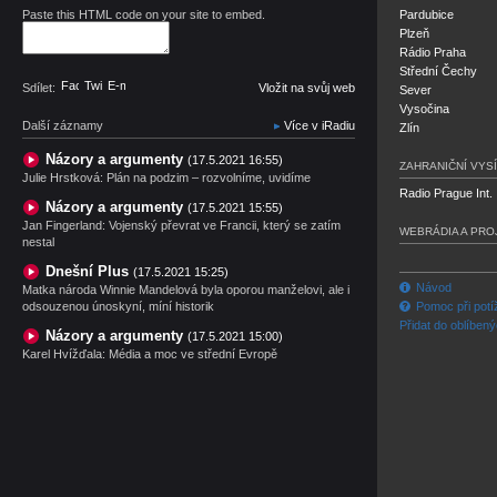
Paste this HTML code on your site to embed.
Pardubice
Plzeň
Rádio Praha
Střední Čechy
Facebook
Twitter
E-mail
Sdílet:
Vložit na svůj web
Sever
Vysočina
Další záznamy
Více v iRadiu
Zlín
Názory a argumenty
(17.5.2021 16:55)
ZAHRANIČNÍ VYSÍ
Julie Hrstková: Plán na podzim – rozvolníme, uvidíme
Radio Prague Int.
Názory a argumenty
(17.5.2021 15:55)
Jan Fingerland: Vojenský převrat ve Francii, který se zatím
WEBRÁDIA A PRO
nestal
Dnešní Plus
(17.5.2021 15:25)
Návod
Matka národa Winnie Mandelová byla oporou manželovi, ale i
odsouzenou únoskyní, míní historik
Pomoc při potí
Přidat do oblíben
Názory a argumenty
(17.5.2021 15:00)
Karel Hvížďala: Média a moc ve střední Evropě