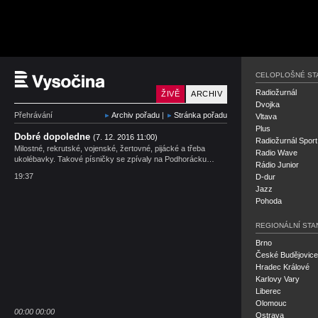
Český rozhlas Vysočin
CELOPLOŠNÉ ST
Radiožurnál
ŽIVĚ
ARCHIV
Dvojka
Přehrávání
Archiv pořadu
|
Stránka pořadu
Vltava
Plus
Dobré dopoledne
(7. 12. 2016 11:00)
Radiožurnál Sport
Milostné, rekrutské, vojenské, žertovné, pijácké a třeba
Radio Wave
ukolébavky. Takové písničky se zpívaly na Podhorácku…
Rádio Junior
19:37
D-dur
Jazz
Pohoda
REGIONÁLNÍ STA
Brno
České Budějovice
Hradec Králové
Karlovy Vary
Liberec
Olomouc
00:00
00:00
Ostrava