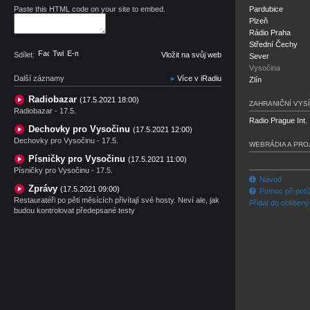
Paste this HTML code on your site to embed.
Pardubice
Plzeň
Rádio Praha
Střední Čechy
Facebook
Twitter
E-mail
Sdílet:
Vložit na svůj web
Sever
Vysočina
Další záznamy
Více v iRadiu
Zlín
Radiobazar
(17.5.2021 18:00)
ZAHRANIČNÍ VYSÍ
Radiobazar - 17.5.
Radio Prague Int.
Dechovky pro Vysočinu
(17.5.2021 12:00)
Dechovky pro Vysočinu - 17.5.
WEBRÁDIA A PRO
Písničky pro Vysočinu
(17.5.2021 11:00)
Písničky pro Vysočinu - 17.5.
Návod
Zprávy
(17.5.2021 09:00)
Pomoc při potí
Restauratéři po pěti měsících přivítají své hosty. Neví ale, jak
Přidat do oblíben
budou kontrolovat předepsané testy