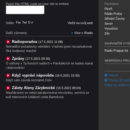
Paste this HTML code on your site to embed.
Pardubice
Plzeň
Rádio Praha
Střední Čechy
Facebook
Twitter
E-mail
Sdílet:
Vložit na svůj web
Sever
Vysočina
Další záznamy
Více v iRadiu
Zlín
Radioporadna
(17.5.2021 11:08)
ZAHRANIČNÍ VYSÍ
Netradiční požadavky odmítám. V ložnici jsem nezaskakoval,
Radio Prague Int.
říká hodinový manžel
Zprávy
(17.5.2021 09:30)
WEBRÁDIA A PRO
O záhony v Tyršových sadech v Pardubicích se budou starat
i dobrovolníci
Když vypráví nápověda
Návod
(16.5.2021 15:30)
Když vám zavolá neznámé číslo
Pomoc při potí
Přidat do oblíben
Zálety Aleny Zárybnické
(16.5.2021 09:04)
Naučila jsem se nebýt paralyzovaná nervozitou, usmívá se
tvář televizních Událostí Linda Bartošová