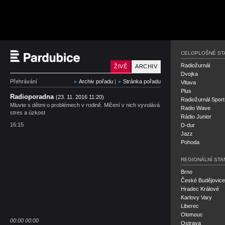
Český rozhlas Pardubi
CELOPLOŠNÉ ST
Radiožurnál
ŽIVĚ
ARCHIV
Dvojka
Přehrávání
Archiv pořadu
|
Stránka pořadu
Vltava
Plus
Radioporadna
(23. 11. 2016 11:20)
Radiožurnál Sport
Mluvte s dětmi o problémech v rodině. Mlčení v nich vyvolává
Radio Wave
stres a úzkost
Rádio Junior
16:15
D-dur
Jazz
Pohoda
REGIONÁLNÍ STA
Brno
České Budějovice
Hradec Králové
Karlovy Vary
Liberec
Olomouc
00:00
00:00
Ostrava