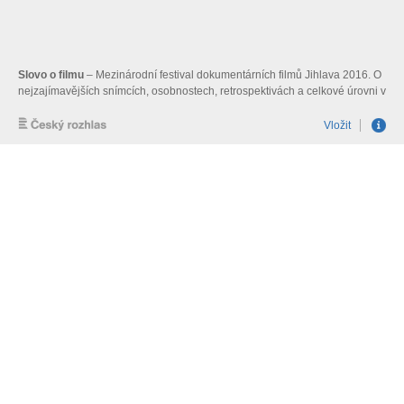
Slovo o filmu
– Mezinárodní festival dokumentárních filmů Jihlava 2016. O
nejzajímavějších snímcích, osobnostech, retrospektivách a celkové úrovni v
pořadí již 20. ročníku MFDF Jihlava rozmlouvá se svými hosty Vladimír
Hendrich.
Vložit