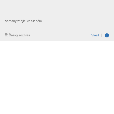
Varhany znějící ve Slaném
Vložit