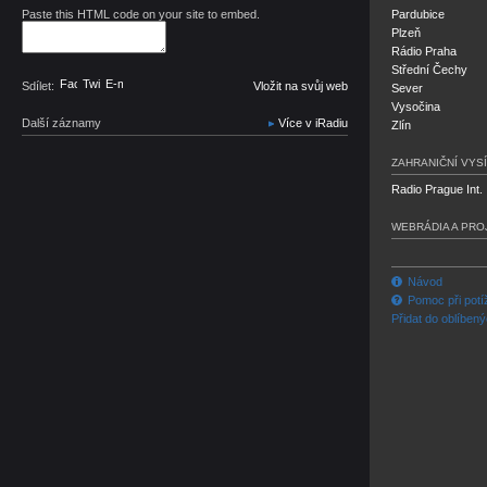
Paste this HTML code on your site to embed.
Pardubice
Plzeň
Rádio Praha
Střední Čechy
Facebook
Twitter
E-mail
Sdílet:
Vložit na svůj web
Sever
Vysočina
Další záznamy
Více v iRadiu
Zlín
ZAHRANIČNÍ VYSÍ
Radio Prague Int.
WEBRÁDIA A PRO
Návod
Pomoc při potí
Přidat do oblíben