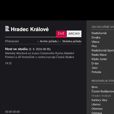
Český rozhlas Hradec 
CELOPLOŠNÉ ST
Radiožurnál
ŽIVĚ
ARCHIV
Dvojka
Přehrávání
Archiv pořadu
|
Stránka pořadu
Vltava
Plus
Host ve studiu
(5. 8. 2016 08:35)
Radiožurnál Sport
Markéta Venclová ze svazu Cestovního Ruchu Kladské
Radio Wave
Pomezí a Jiří Kmoníček z centra rozvoje Česká Skalice
Rádio Junior
14:11
D-dur
Jazz
Pohoda
REGIONÁLNÍ STA
Brno
České Budějovice
Hradec Králové
Karlovy Vary
Liberec
Olomouc
00:00
00:00
Ostrava