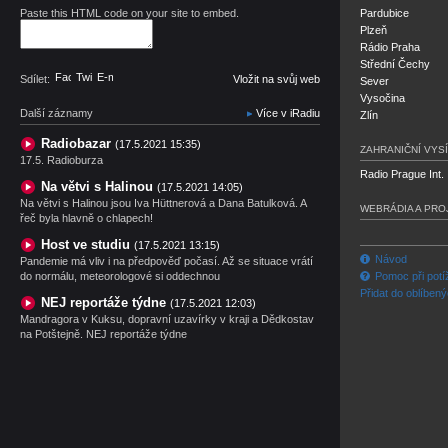
Paste this HTML code on your site to embed.
Pardubice
Plzeň
Rádio Praha
Střední Čechy
Facebook
Twitter
E-mail
Sdílet:
Vložit na svůj web
Sever
Vysočina
Další záznamy
Více v iRadiu
Zlín
Radiobazar
(17.5.2021 15:35)
ZAHRANIČNÍ VYSÍ
17.5. Radioburza
Radio Prague Int.
Na větvi s Halinou
(17.5.2021 14:05)
Na větvi s Halinou jsou Iva Hüttnerová a Dana Batulková. A
WEBRÁDIA A PRO
řeč byla hlavně o chlapech!
Host ve studiu
(17.5.2021 13:15)
Návod
Pandemie má vliv i na předpověď počasí. Až se situace vrátí
do normálu, meteorologové si oddechnou
Pomoc při potí
Přidat do oblíben
NEJ reportáže týdne
(17.5.2021 12:03)
Mandragora v Kuksu, dopravní uzavírky v kraji a Dědkostav
na Potštejně. NEJ reportáže týdne