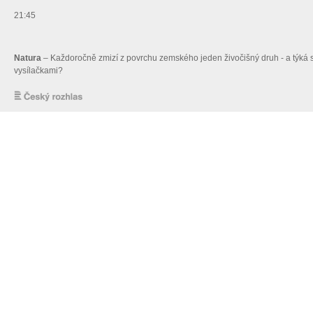
21:45
Natura
– Každoročně zmizí z povrchu zemského jeden živočišný druh - a týká se 
vysílačkami?