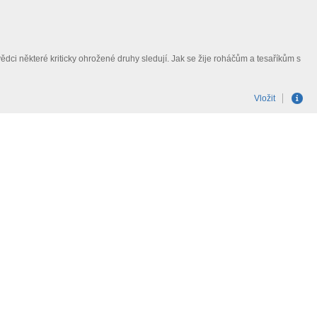
ědci některé kriticky ohrožené druhy sledují. Jak se žije roháčům a tesaříkům s
Vložit