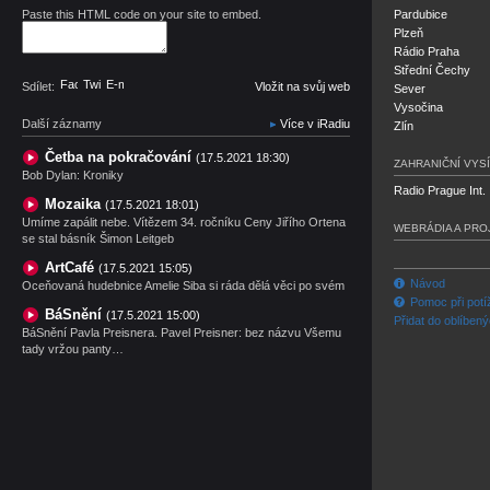
Paste this HTML code on your site to embed.
Pardubice
Plzeň
Rádio Praha
Střední Čechy
Facebook
Twitter
E-mail
Sdílet:
Vložit na svůj web
Sever
Vysočina
Další záznamy
Více v iRadiu
Zlín
Četba na pokračování
(17.5.2021 18:30)
ZAHRANIČNÍ VYSÍ
Bob Dylan: Kroniky
Radio Prague Int.
Mozaika
(17.5.2021 18:01)
Umíme zapálit nebe. Vítězem 34. ročníku Ceny Jiřího Ortena
WEBRÁDIA A PRO
se stal básník Šimon Leitgeb
ArtCafé
(17.5.2021 15:05)
Návod
Oceňovaná hudebnice Amelie Siba si ráda dělá věci po svém
Pomoc při potí
BáSnění
(17.5.2021 15:00)
Přidat do oblíben
BáSnění Pavla Preisnera. Pavel Preisner: bez názvu Všemu
tady vržou panty…