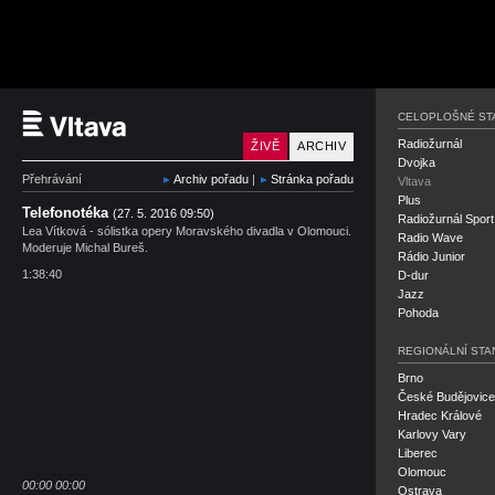
Český rozhlas Vltava
CELOPLOŠNÉ ST
Radiožurnál
ŽIVĚ
ARCHIV
Dvojka
Přehrávání
Archiv pořadu
|
Stránka pořadu
Vltava
Plus
Telefonotéka
(27. 5. 2016 09:50)
Radiožurnál Sport
Lea Vítková - sólistka opery Moravského divadla v Olomouci.
Radio Wave
Moderuje Michal Bureš.
Rádio Junior
1:38:40
D-dur
Jazz
Pohoda
REGIONÁLNÍ STA
Brno
České Budějovice
Hradec Králové
Karlovy Vary
Liberec
Olomouc
00:00
00:00
Ostrava