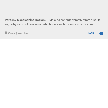
Poradny Dopoledního Regionu
– Máte na zahradě vzrostlý strom a bojíte
se, že by se při silném větru nebo bouřce mohl zlomit a spadnout na
střechu domu anebo rovnou na někoho z rodiny? V tom případě si
objednejte arboristu
Vložit